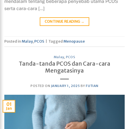
mendalam tentang beberapa penyebab utama PCOS
serta cara-cara […]
CONTINUE READING
→
Posted in
Malay
,
PCOS
|
Tagged
Menopause
Malay
,
PCOS
Tanda-tanda PCOS dan Cara-cara
Mengatasinya
POSTED ON
JANUARY 1, 2025
BY
FUTIAN
01
Jan