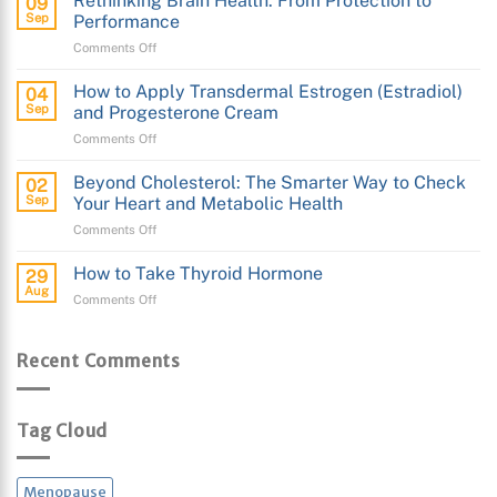
Rethinking Brain Health: From Protection to
09
to
Sep
Performance
Transdermal
on
Comments Off
Testosterone
Rethinking
Cream
Brain
How to Apply Transdermal Estrogen (Estradiol)
04
Health:
Sep
and Progesterone Cream
From
on
Comments Off
Protection
How
to
to
Performance
Beyond Cholesterol: The Smarter Way to Check
02
Apply
Sep
Your Heart and Metabolic Health
Transdermal
on
Comments Off
Estrogen
Beyond
(Estradiol)
Cholesterol:
and
How to Take Thyroid Hormone
29
The
Progesterone
Aug
on
Comments Off
Smarter
Cream
How
Way
to
to
Take
Recent Comments
Check
Thyroid
Your
Hormone
Heart
and
Tag Cloud
Metabolic
Health
Menopause