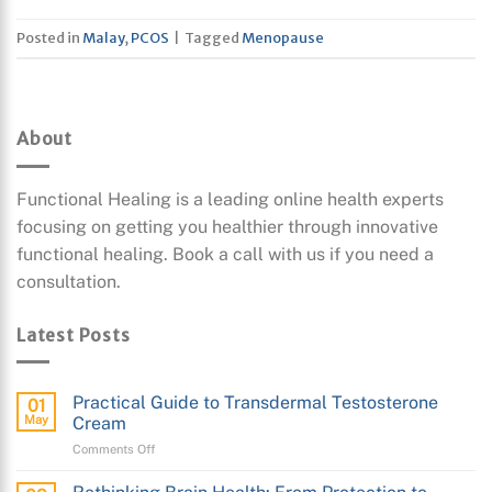
Posted in
Malay
,
PCOS
|
Tagged
Menopause
About
Functional Healing is a leading online health experts
focusing on getting you healthier through innovative
functional healing. Book a call with us if you need a
consultation.
Latest Posts
Practical Guide to Transdermal Testosterone
01
May
Cream
on
Comments Off
Practical
Guide